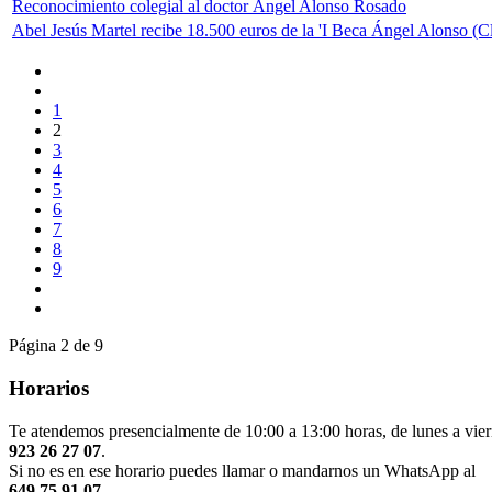
Reconocimiento colegial al doctor Ángel Alonso Rosado
Abel Jesús Martel recibe 18.500 euros de la 'I Beca Ángel Alonso (C
1
2
3
4
5
6
7
8
9
Página 2 de 9
Horarios
Te atendemos presencialmente de 10:00 a 13:00 horas, de lunes a vier
923 26 27 07
.
Si no es en ese horario puedes llamar o mandarnos un WhatsApp al
649 75 91 07