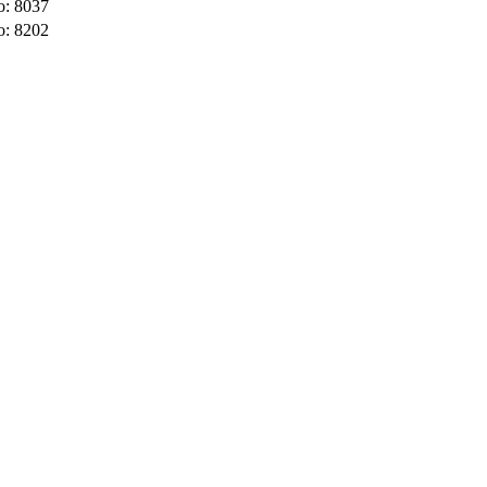
o: 8037
o: 8202