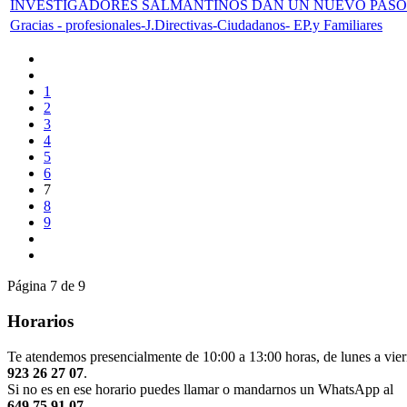
INVESTIGADORES SALMANTINOS DAN UN NUEVO PASO
Gracias - profesionales-J.Directivas-Ciudadanos- EP.y Familiares
1
2
3
4
5
6
7
8
9
Página 7 de 9
Horarios
Te atendemos presencialmente de 10:00 a 13:00 horas, de lunes a vier
923 26 27 07
.
Si no es en ese horario puedes llamar o mandarnos un WhatsApp al
649 75 91 07