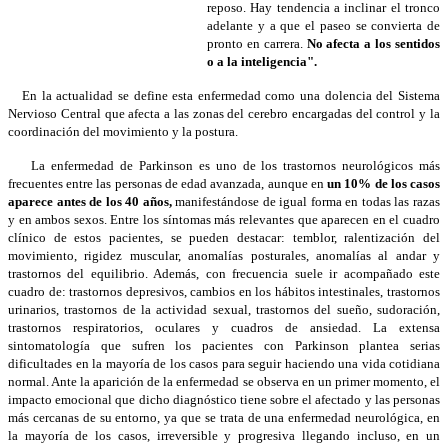
reposo. Hay tendencia a inclinar el tronco
adelante y a que el paseo se convierta de
pronto en carrera.
No afecta a los sentidos
o a la inteligencia".
En la actualidad se define esta enfermedad como una dolencia del Sistema
Nervioso Central que afecta a las zonas del cerebro encargadas del control y la
coordinación del movimiento y la postura.
La enfermedad de Parkinson es uno de los trastornos neurológicos más
frecuentes entre las personas de edad avanzada, aunque en
un 10% de los casos
aparece antes de los 40 años,
manifestándose de igual forma en todas las razas
y en ambos sexos. Entre los síntomas más relevantes que aparecen en el cuadro
clínico de estos pacientes, se pueden destacar: temblor, ralentización del
movimiento, rigidez muscular, anomalías posturales, anomalías al andar y
trastornos del equilibrio. Además, con frecuencia suele ir acompañado este
cuadro de: trastornos depresivos, cambios en los hábitos intestinales, trastornos
urinarios, trastornos de la actividad sexual, trastornos del sueño, sudoración,
trastornos respiratorios, oculares y cuadros de ansiedad. La extensa
sintomatología que sufren los pacientes con Parkinson plantea serias
dificultades en la mayoría de los casos para seguir haciendo una vida cotidiana
normal. Ante la aparición de la enfermedad se observa en un primer momento, el
impacto emocional que dicho diagnóstico tiene sobre el afectado y las personas
más cercanas de su entorno, ya que se trata de una enfermedad neurológica, en
la mayoría de los casos, irreversible y progresiva llegando incluso, en un