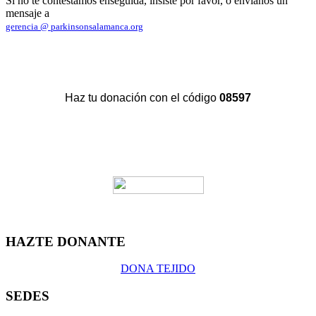
Si no te contestamos enseguida, insiste por favor, o envíanos un
mensaje a
gerencia @ parkinsonsalamanca.org
Haz tu donación con el código
08597
HAZTE DONANTE
DONA TEJIDO
SEDES