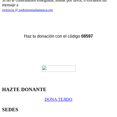
Si no te contestamos enseguida, insiste por favor, o envíanos un
mensaje a
gerencia @ parkinsonsalamanca.org
Haz tu donación con el código
08597
HAZTE DONANTE
DONA TEJIDO
SEDES